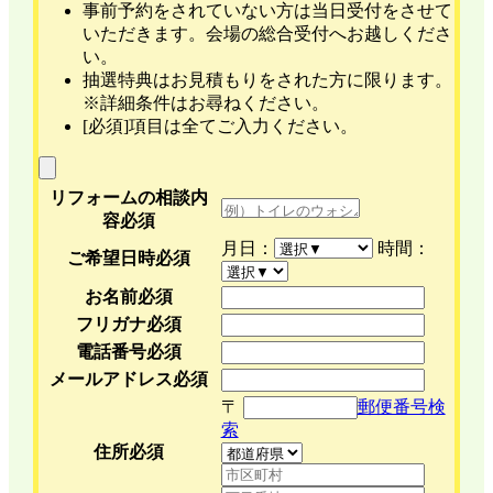
事前予約をされていない方は当日受付をさせて
いただきます。会場の総合受付へお越しくださ
い。
抽選特典はお見積もりをされた方に限ります。
※詳細条件はお尋ねください。
[必須]項目は全てご入力ください。
リフォームの相談内
容
必須
月日：
時間：
ご希望日時
必須
お名前
必須
フリガナ
必須
電話番号
必須
メールアドレス
必須
〒
郵便番号検
索
住所
必須