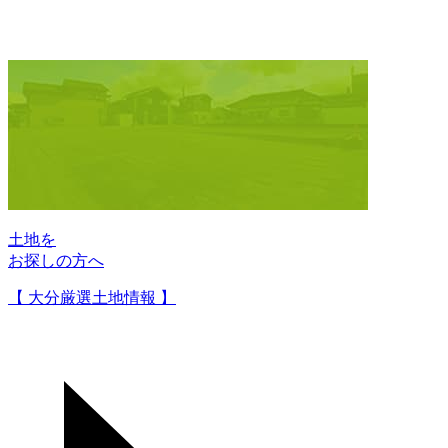
土地を
お探しの方へ
【 大分厳選土地情報 】