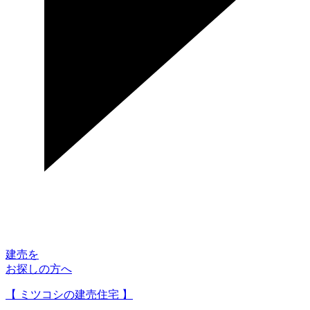
建売を
お探しの方へ
【 ミツコシの建売住宅 】