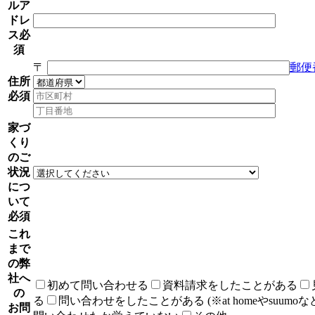
ルア
ドレ
ス
必
須
〒
郵便
住所
必須
家づ
くり
のご
状況
につ
いて
必須
これ
まで
の弊
社へ
初めて問い合わせる
資料請求をしたことがある
の
る
問い合わせをしたことがある (※at homeやsuumo
お問