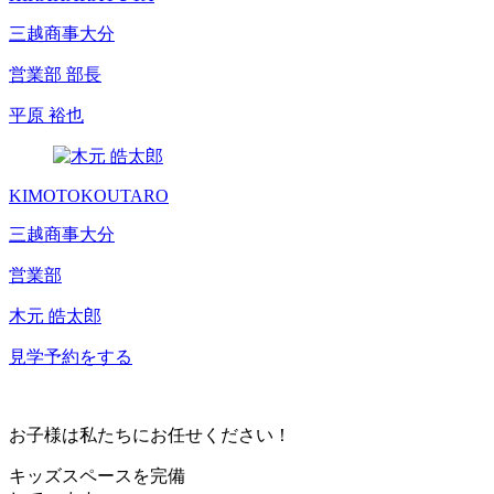
三越商事大分
営業部 部長
平原 裕也
KIMOTO
KOUTARO
三越商事大分
営業部
木元 皓太郎
見学予約をする
お子様は私たちにお任せください！
キッズスペース
を完備