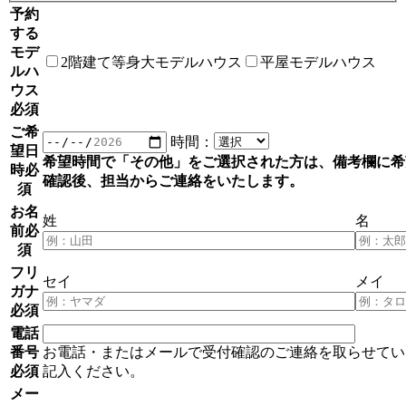
予約
する
モデ
2階建て等身大モデルハウス
平屋モデルハウス
ルハ
ウス
必須
ご希
時間：
望日
希望時間で「その他」をご選択された方は、備考欄に希
時
必
確認後、担当からご連絡をいたします。
須
お名
姓
名
前
必
須
フリ
セイ
メイ
ガナ
必須
電話
番号
お電話・またはメールで受付確認のご連絡を取らせてい
必須
記入ください。
メー