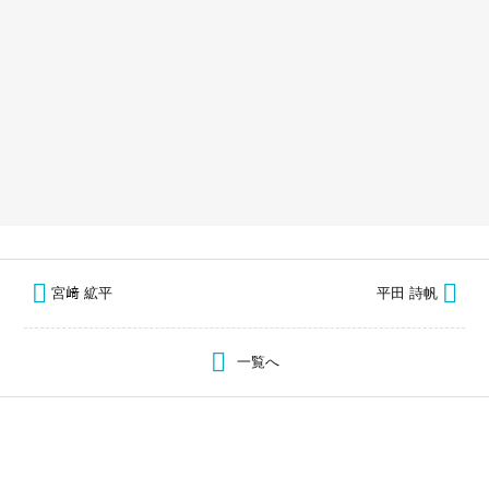
宮﨑 絋平
平田 詩帆
一覧へ