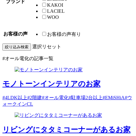
ブランド
KAKOI
LACIEL
WOO
お客様の声
お客様の声有り
選択リセット
絞り込み検索
#オール電化
の記事一覧
モノトーンインテリアのお家
#4LDK以上
#2階建
#オール電化
#駐車場2台以上
#EMiSHiA
#ウ
ォークインCL
リビングにタタミコーナーがあるお家