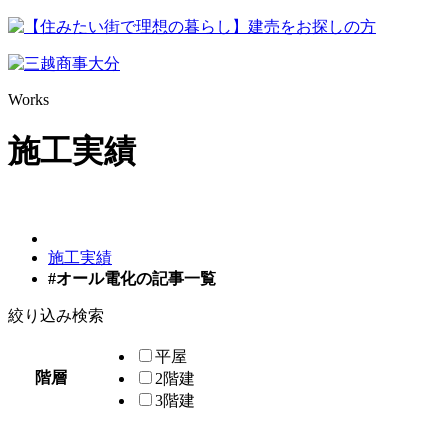
W
o
r
k
s
施工実績
施工実績
#オール電化の記事一覧
絞り込み検索
平屋
階層
2階建
3階建