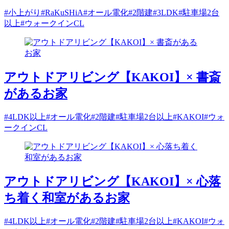
#小上がり
#RaKuSHiA
#オール電化
#2階建
#3LDK
#駐車場2台
以上
#ウォークインCL
アウトドアリビング【KAKOI】× 書斎
があるお家
#4LDK以上
#オール電化
#2階建
#駐車場2台以上
#KAKOI
#ウォ
ークインCL
アウトドアリビング【KAKOI】× 心落
ち着く和室があるお家
#4LDK以上
#オール電化
#2階建
#駐車場2台以上
#KAKOI
#ウォ