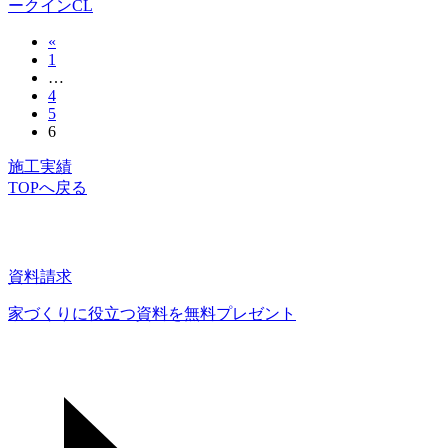
ークインCL
«
投
1
稿
…
4
の
5
6
ペ
施工実績
ー
TOPへ戻る
ジ
送
り
資料請求
家づくりに役立つ資料を
無料プレゼント