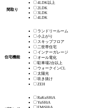
4LDK以上
2LDK
間取り
3LDK
4LDK
ランドリールーム
小上がり
スキップフロア
二世帯住宅
インナーガレージ
住宅機能
オール電化
駐車場2台以上
ウォークインCL
太陽光
吹き抜け
ZEH
RaKuSHiA
YuSHiA
EMiSHiA