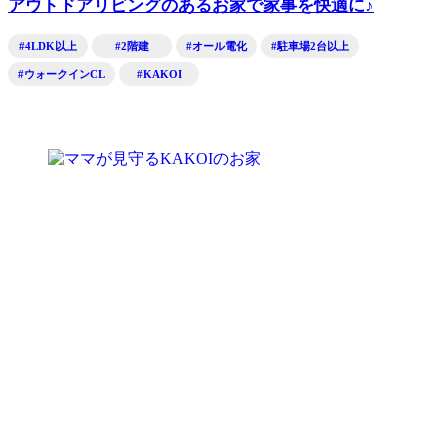
アウトドアリビングのあるお家で家事を快適に♪
#4LDK以上
#2階建
#オール電化
#駐車場2台以上
#ウォークインCL
#KAKOI