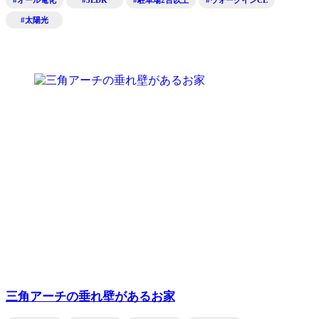
#オール電化
#3LDK
#駐車場2台以上
#ウォークインCL
#太陽光
三角アーチの垂れ壁があるお家