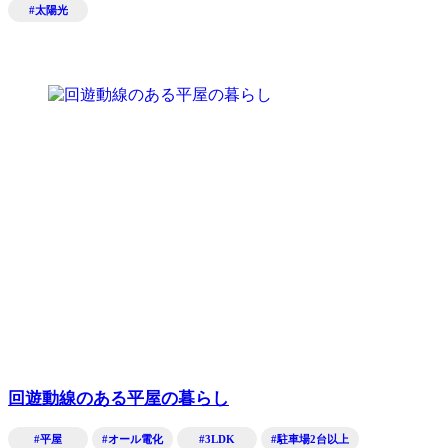
#太陽光
回遊動線のある平屋の暮らし
#平屋
#オール電化
#3LDK
#駐車場2台以上