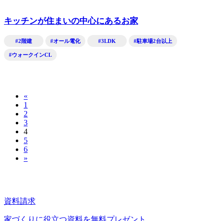
キッチンが住まいの中心にあるお家
#2階建
#オール電化
#3LDK
#駐車場2台以上
#ウォークインCL
«
投
1
稿
2
3
の
4
5
ペ
6
»
ー
ジ
送
資料請求
り
家づくりに役立つ資料を
無料プレゼント