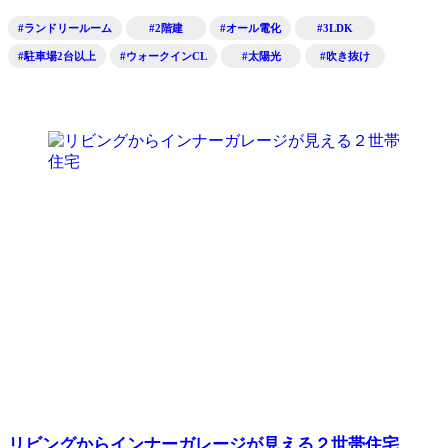
#ランドリールーム
#2階建
#オール電化
#3LDK
#駐車場2台以上
#ウォークインCL
#太陽光
#吹き抜け
リビングからインナーガレージが見える２世帯住宅