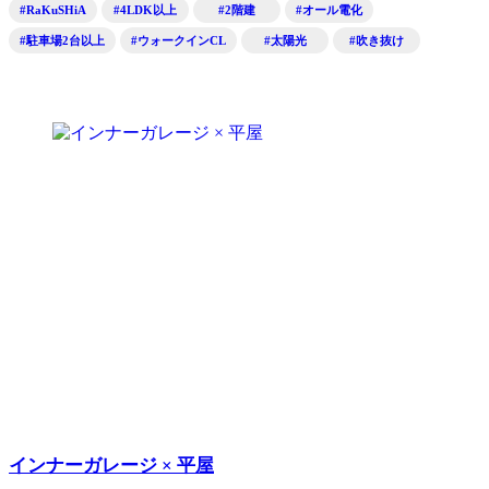
#RaKuSHiA
#4LDK以上
#2階建
#オール電化
#駐車場2台以上
#ウォークインCL
#太陽光
#吹き抜け
インナーガレージ × 平屋