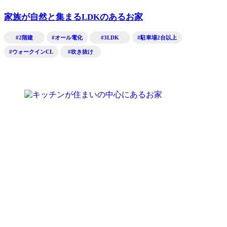
家族が自然と集まるLDKのあるお家
#2階建
#オール電化
#3LDK
#駐車場2台以上
#ウォークインCL
#吹き抜け