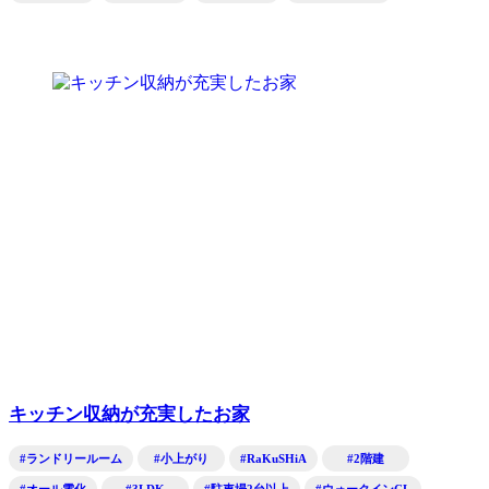
キッチン収納が充実したお家
#ランドリールーム
#小上がり
#RaKuSHiA
#2階建