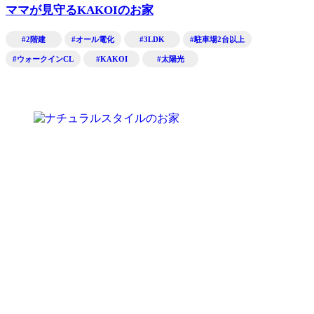
ママが見守るKAKOIのお家
#2階建
#オール電化
#3LDK
#駐車場2台以上
#ウォークインCL
#KAKOI
#太陽光