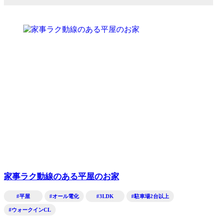
家事ラク動線のある平屋のお家
#平屋
#オール電化
#3LDK
#駐車場2台以上
#ウォークインCL