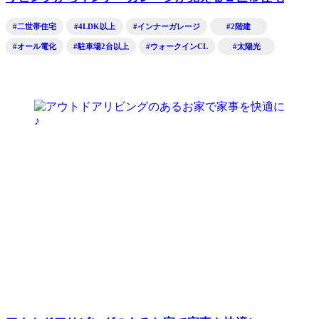
#二世帯住宅
#4LDK以上
#インナーガレージ
#2階建
#オール電化
#駐車場2台以上
#ウォークインCL
#太陽光