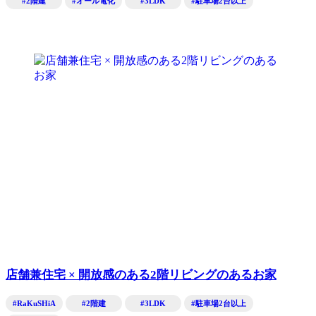
#2階建
#オール電化
#3LDK
#駐車場2台以上
店舗兼住宅 × 開放感のある2階リビングのあるお家
#RaKuSHiA
#2階建
#3LDK
#駐車場2台以上