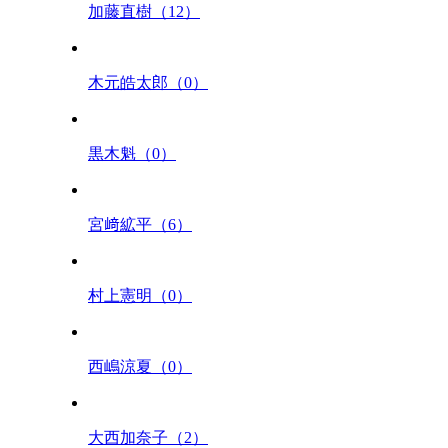
加藤直樹（12）
木元皓太郎（0）
黒木魁（0）
宮﨑絋平（6）
村上憲明（0）
西嶋涼夏（0）
大西加奈子（2）