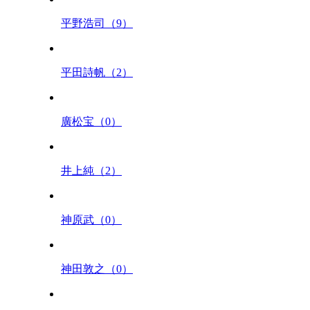
平野浩司（9）
平田詩帆（2）
廣松宝（0）
井上純（2）
神原武（0）
神田敦之（0）