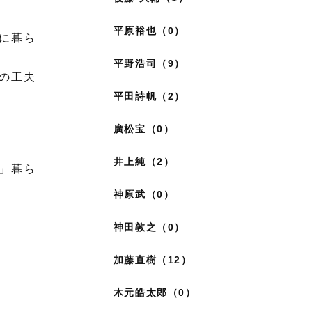
平原裕也（0）
に暮ら
平野浩司（9）
の工夫
平田詩帆（2）
廣松宝（0）
井上純（2）
」暮ら
神原武（0）
神田敦之（0）
加藤直樹（12）
木元皓太郎（0）