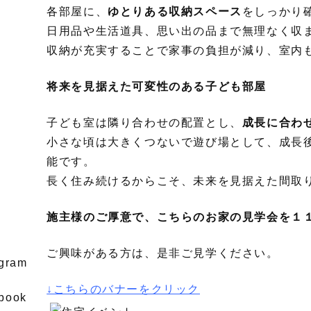
各部屋に、
ゆとりある収納スペース
をしっかり
日用品や生活道具、思い出の品まで無理なく収
収納が充実することで家事の負担が減り、室内
将来を見据えた可変性のある子ども部屋
子ども室は隣り合わせの配置とし、
成長に合わ
小さな頃は大きくつないで遊び場として、成長
能です。
長く住み続けるからこそ、未来を見据えた間取
施主様のご厚意で、こちらのお家の見学会を１１月
ご興味がある方は、是非ご見学ください。
↓こちらのバナーをクリック