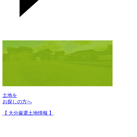
土地を
お探しの方へ
【 大分厳選土地情報 】