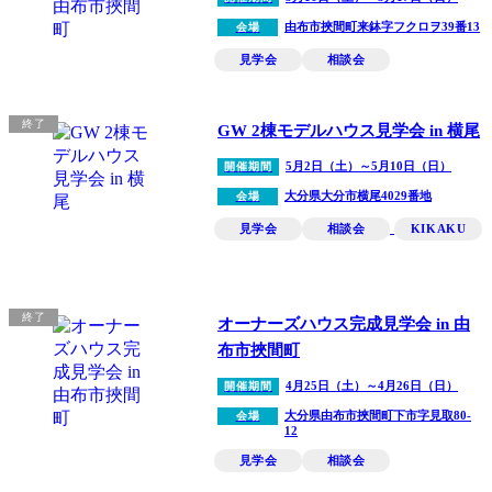
由布市挾間町来鉢字フクロヲ39番13
会場
見学会
相談会
終了
GW 2棟モデルハウス見学会 in 横尾
5月2日（土）～5月10日（日）
開催期間
大分県大分市横尾4029番地
会場
見学会
相談会
KIKAKU
終了
オーナーズハウス完成見学会 in 由
布市挾間町
4月25日（土）～4月26日（日）
開催期間
大分県由布市挾間町下市字見取80-
会場
12
見学会
相談会