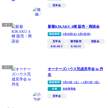
見学会
終了
新着KIKAKU 4棟 販売・商談会
2月28日(土)-3月1日(日)
開催期間
見学会
建売販売
相談会
KIKAKU
KAKOI
終了
オーナーズハウス完成見学会 in 丹
生
2月14日（土）～2月15日（日）
開催期間
大分市丹生
会場
見学会