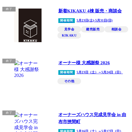
終了
新着KIKAKU 4棟 販売・商談会
5月23日(土)-5月31日(日)
開催期間
見学会
建売販売
相談会
KIKAKU
終了
オーナー様 大感謝祭 2026
5月23日（土）～5月24日（日）
開催期間
その他
終了
オーナーズハウス完成見学会 in 由
布市挾間町
5月16日（土）～5月17日（日）
開催期間