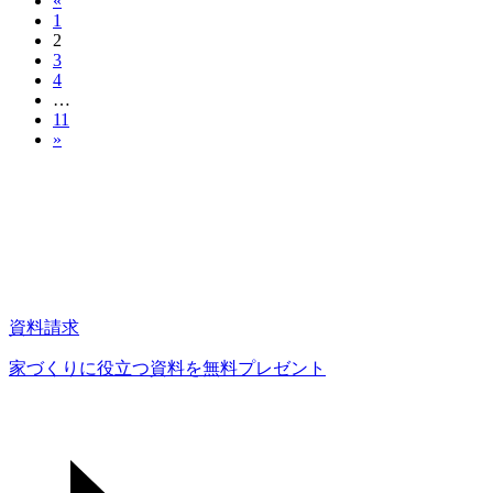
«
投
1
稿
2
3
の
4
…
ペ
11
»
ー
ジ
送
り
資料請求
家づくりに役立つ資料を
無料プレゼント