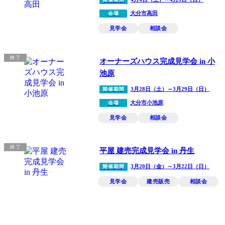
大分市高田
会場
見学会
相談会
終了
オーナーズハウス完成見学会 in 小
池原
3月28日（土）～3月29日（日）
開催期間
大分市小池原
会場
見学会
相談会
終了
平屋 建売完成見学会 in 丹生
3月20日（金）～3月22日（日）
開催期間
見学会
建売販売
相談会