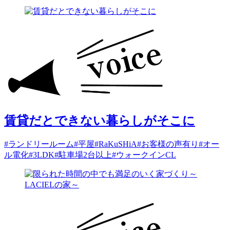
賃貸だとできない暮らしがそこに
#ランドリールーム
#平屋
#RaKuSHiA
#お客様の声有り
#オー
ル電化
#3LDK
#駐車場2台以上
#ウォークインCL