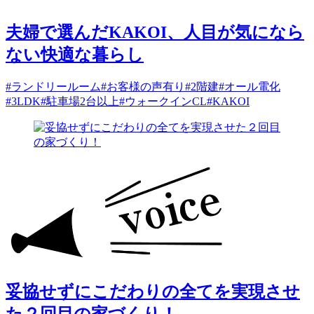
夫婦で選んだKAKOI、人目が気になら
ない快適な暮らし
#ランドリールーム
#お客様の声有り
#2階建
#オール電化
#3LDK
#駐車場2台以上
#ウォークインCL
#KAKOI
妥協せずにこだわりの全てを実現させ