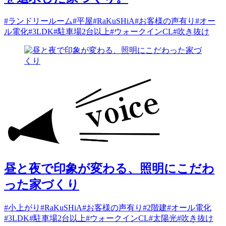
#ランドリールーム
#平屋
#RaKuSHiA
#お客様の声有り
#オー
ル電化
#3LDK
#駐車場2台以上
#ウォークインCL
#吹き抜け
昼と夜で印象が変わる、照明にこだわ
った家づくり
#小上がり
#RaKuSHiA
#お客様の声有り
#2階建
#オール電化
#3LDK
#駐車場2台以上
#ウォークインCL
#太陽光
#吹き抜け