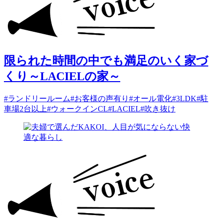
限られた時間の中でも満足のいく家づ
くり～LACIELの家～
#ランドリールーム
#お客様の声有り
#オール電化
#3LDK
#駐
車場2台以上
#ウォークインCL
#LACIEL
#吹き抜け