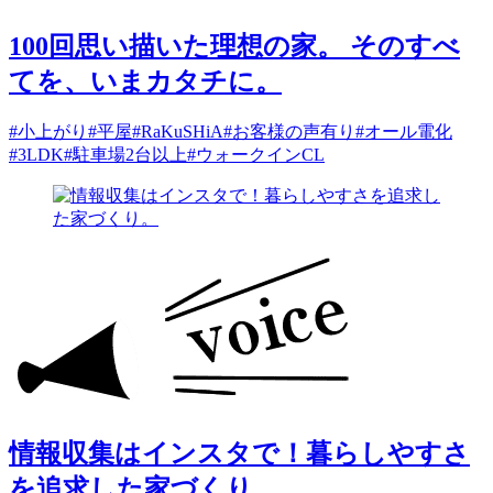
100回思い描いた理想の家。 そのすべ
てを、いまカタチに。
#小上がり
#平屋
#RaKuSHiA
#お客様の声有り
#オール電化
#3LDK
#駐車場2台以上
#ウォークインCL
情報収集はインスタで！暮らしやすさ
を追求した家づくり。