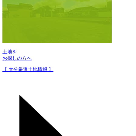
土地を
お探しの方へ
【 大分厳選土地情報 】