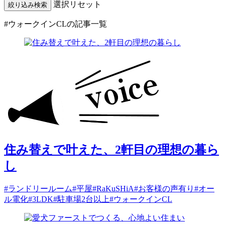
選択リセット
絞り込み検索
#ウォークインCL
の記事一覧
住み替えで叶えた、2軒目の理想の暮ら
し
#ランドリールーム
#平屋
#RaKuSHiA
#お客様の声有り
#オー
ル電化
#3LDK
#駐車場2台以上
#ウォークインCL