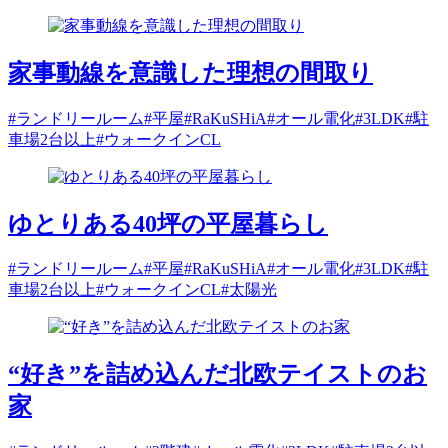
家事動線を意識した理想の間取り
#ランドリールーム
#平屋
#RaKuSHiA
#オール電化
#3LDK
#駐
車場2台以上
#ウォークインCL
ゆとりある40坪の平屋暮らし
#ランドリールーム
#平屋
#RaKuSHiA
#オール電化
#3LDK
#駐
車場2台以上
#ウォークインCL
#太陽光
“好き”を詰め込んだ北欧テイストのお
家