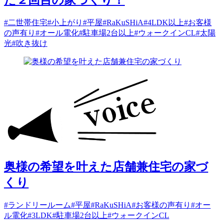
た２回目の家づくり！
#二世帯住宅
#小上がり
#平屋
#RaKuSHiA
#4LDK以上
#お客様
の声有り
#オール電化
#駐車場2台以上
#ウォークインCL
#太陽
光
#吹き抜け
奥様の希望を叶えた店舗兼住宅の家づ
くり
#ランドリールーム
#平屋
#RaKuSHiA
#お客様の声有り
#オー
ル電化
#3LDK
#駐車場2台以上
#ウォークインCL