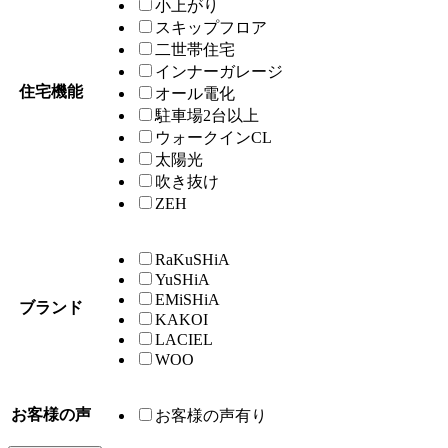
小上がり
スキップフロア
二世帯住宅
インナーガレージ
住宅機能
オール電化
駐車場2台以上
ウォークインCL
太陽光
吹き抜け
ZEH
RaKuSHiA
YuSHiA
EMiSHiA
ブランド
KAKOI
LACIEL
WOO
お客様の声
お客様の声有り