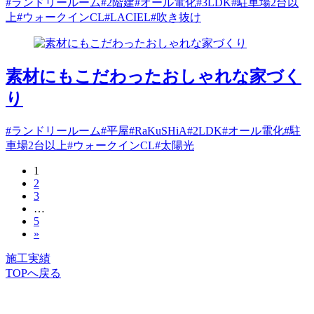
#ランドリールーム
#2階建
#オール電化
#3LDK
#駐車場2台以
上
#ウォークインCL
#LACIEL
#吹き抜け
素材にもこだわったおしゃれな家づく
り
#ランドリールーム
#平屋
#RaKuSHiA
#2LDK
#オール電化
#駐
車場2台以上
#ウォークインCL
#太陽光
1
投
2
稿
3
…
の
5
»
ペ
施工実績
ー
TOPへ戻る
ジ
送