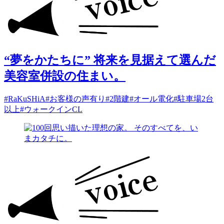
“夢をかたちに” 将来を見据えて選んだ
美容室併設の住まい。
#RaKuSHiA
#お客様の声有り
#2階建
#オール電化
#駐車場2台
以上
#ウォークインCL