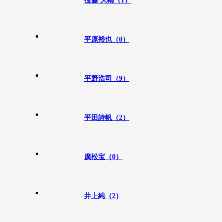
後藤 大輔（1）
平原裕也（0）
平野浩司（9）
平田詩帆（2）
廣松宝（0）
井上純（2）