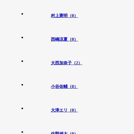
村上憲明（0）
西嶋涼夏（0）
大西加奈子（2）
小谷佑輔（0）
大津エリ（0）
佐野雄太（0）