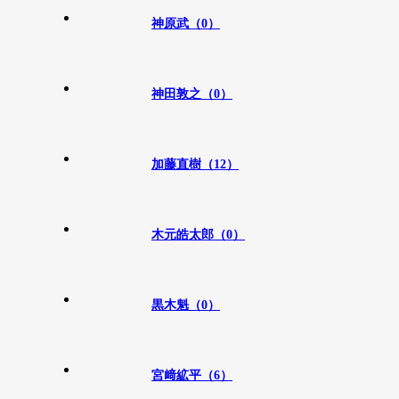
神原武（0）
神田敦之（0）
加藤直樹（12）
木元皓太郎（0）
黒木魁（0）
宮﨑絋平（6）