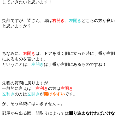
していきたいと思います！
突然ですが、皆さん、扉は
右開き
、
左
開き
どちらの方が良い
と思いま
すか？
ちなみに、
右開き
は、ドアを引く側に立った時に丁番が右側
にあるものを言います。
ということは、
左開き
は丁番が左側にあるものですね！
先程の質問に戻りますが、
一般的に言えば、
右利き
の
方は
右開き
左利き
の
方は
左開き
が
開けやすい
です
。
が、そう単純にはいきません…。
部屋から出る際、間取りによっては
回り込まなければいけな