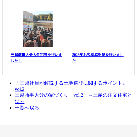
三越商事大分大住宅祭を行いま
2023年お客様感謝祭を行いまし
した！
た
『三越社員が解説する土地選びに関するポイント』
vol.2
三越商事大分の家づくり vol.2 ～三越の注文住宅と
は～
一覧へ戻る