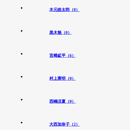
木元皓太郎（0）
黒木魁（0）
宮﨑絋平（6）
村上憲明（0）
西嶋涼夏（0）
大西加奈子（2）