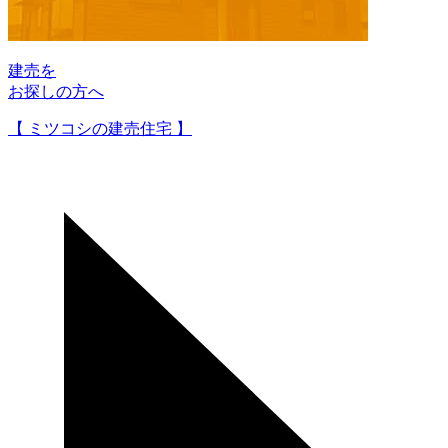
建売を
お探しの方へ
【 ミツコシの建売住宅 】