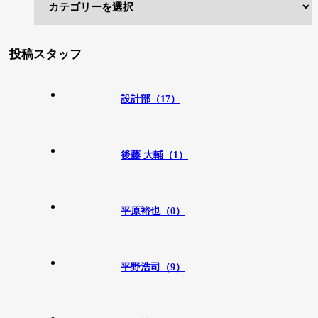
投稿スタッフ
設計部（17）
後藤 大輔（1）
平原裕也（0）
平野浩司（9）