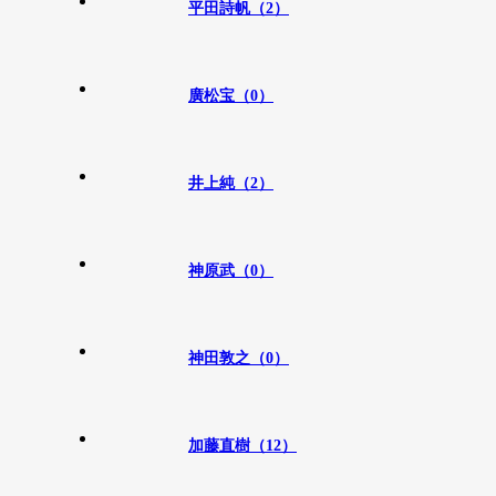
平田詩帆（2）
廣松宝（0）
井上純（2）
神原武（0）
神田敦之（0）
加藤直樹（12）