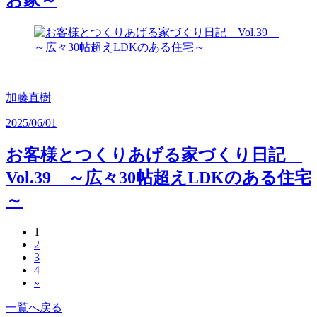
お家～
加藤直樹
2025/06/01
お客様とつくりあげる家づくり日記
Vol.39 ～広々30帖超えLDKのある住宅
～
1
投
2
稿
3
4
の
»
ペ
一覧へ戻る