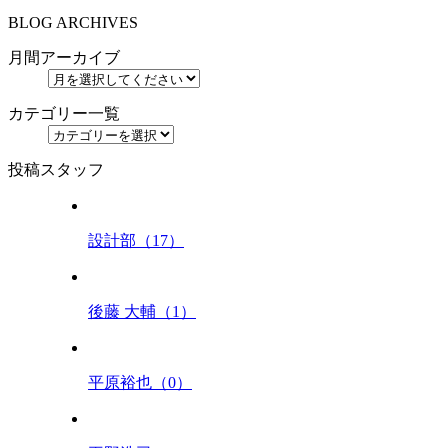
ー
BLOG ARCHIVES
ジ
月間アーカイブ
送
り
カテゴリー一覧
投稿スタッフ
設計部（17）
後藤 大輔（1）
平原裕也（0）