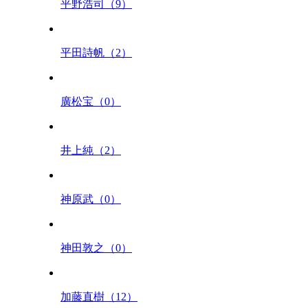
平野浩司（9）
平田詩帆（2）
廣松宝（0）
井上純（2）
神原武（0）
神田敦之（0）
加藤直樹（12）