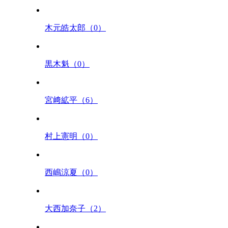
木元皓太郎（0）
黒木魁（0）
宮﨑絋平（6）
村上憲明（0）
西嶋涼夏（0）
大西加奈子（2）