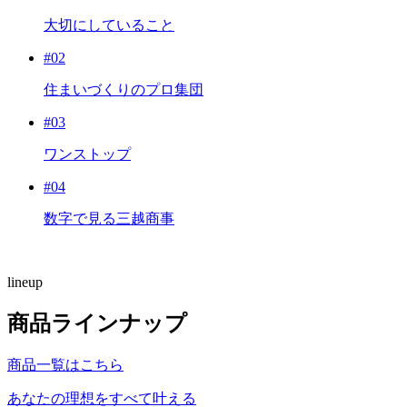
大切にしていること
#
02
住まいづくりのプロ集団
#
03
ワンストップ
#
04
数字で見る三越商事
lineup
商品ラインナップ
商品一覧はこちら
あなたの理想をすべて叶える