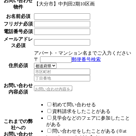
お問い合わせ
【大分市】中判田2期10区画
物件
お名前
必須
フリガナ
必須
電話番号
必須
メールアドレ
ス
必須
アパート・マンション名までご入力ください
〒
郵便番号検索
住所
必須
お問い合わせ
内容
必須
初めて問い合わせる
資料請求をしたことがある
見学会などのフェアに参加したこと
これまでの弊
がある
社への
問い合わせをしたことがある (※at
お問い合わせ