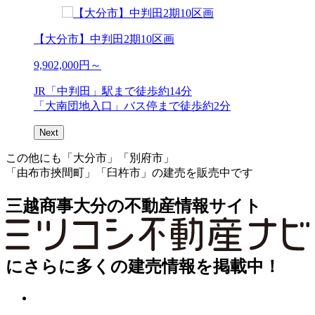
0区画
【大分市】城原4区画
13,935,000
円～
歩約14分
JR「大在」駅まで徒歩約13分
停まで徒歩約2分
「浜東」バス停まで徒歩約5分
Next
この他にも「大分市」「別府市」
「由布市挾間町」「臼杵市」の建売を販売中です
三越商事大分の不動産情報サイト
にさらに多くの建売情報を掲載中！