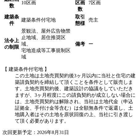
10区画
区画
7区画
数
数
建築条
取引
建築条件付宅地
売主
件
態様
景観法、屋外広告物禁
止地域、居住推奨区
法令上
域、
備考
ー
の制限
宅地造成等工事規制区
域
【 建築条件付宅地 】
この土地は土地売買契約後3ヶ月以内に当社と住宅の建
築請負契約を締結して頂くことを条件として販売しま
す。土地売買契約後、建築設計の協議をしていただき
ますが、3ヶ月程度にこの請負契約が成立しない場合に
は、土地売買契約は解除され、当社は土地代金（申込
証拠金、手付け金等含む）は全額無条件で返還し、土
地購入者はその土地を原状回復の上、当社に引き渡し
て頂く必要があります。
次回更新予定：2026年8月31日