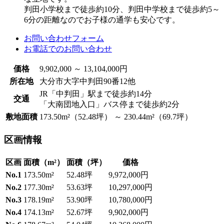
判田小学校まで徒歩約10分、判田中学校まで徒歩約5～
6分の距離なのでお子様の通学も安心です。
お問い合わせフォーム
お電話でのお問い合わせ
価格
9,902,000 ～ 13,104,000
円
所在地
大分市大字中判田90番12他
JR「中判田」駅まで徒歩約14分
交通
「大南団地入口」バス停まで徒歩約2分
敷地面積
173.50m²（52.48坪） ～ 230.44m²（69.7坪）
区画情報
区画
面積（m²）
面積（坪）
価格
No.1
173.50m²
52.48坪
9,972,000円
No.2
177.30m²
53.63坪
10,297,000円
No.3
178.19m²
53.90坪
10,780,000円
No.4
174.13m²
52.67坪
9,902,000円