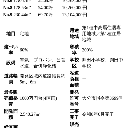
No.6
178.67m²
54.04坪
10,268,000円
No.8
178.53m²
54.00坪
10,260,000円
No.9
230.44m²
69.70坪
13,104,000円
第1種中高層住居専
用途
地目
宅地
用地域／第1種住居
地域
地域
建ぺい
容積
60%
200%
率
率
電気、プロパン、公営
学校
判田小学校、判田中
設備
水道、合併浄化槽
区
学校
私道
道路幅
開発区域内道路幅員約
負担
ー
員
5m、6m
面積
最多販
開発
売価格
1000万円台(4区画)
許可
大分市指令第3699号
帯
番号
開発面
工事
2,540.27㎡
令和8年6月完了
積
完了
販売
総区画